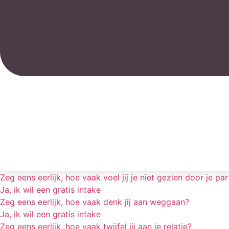
Zeg eens eerlijk, hoe vaak voel jij je niet gezien door je pa
Ja, ik wil een gratis intake
Zeg eens eerlijk, hoe vaak denk jij aan weggaan?
Ja, ik wil een gratis intake
Zeg eens eerlijk, hoe vaak twijfel jij aan je relatie?